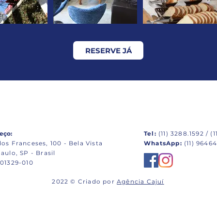
RESERVE JÁ
eço:
Tel:
(11) 3288.1592 / (1
os Franceses, 100 - Bela Vista
WhatsApp:
(11) 9646
aulo, SP - Brasil
 01329-010
2022 © Criado por
Agência Cajuí