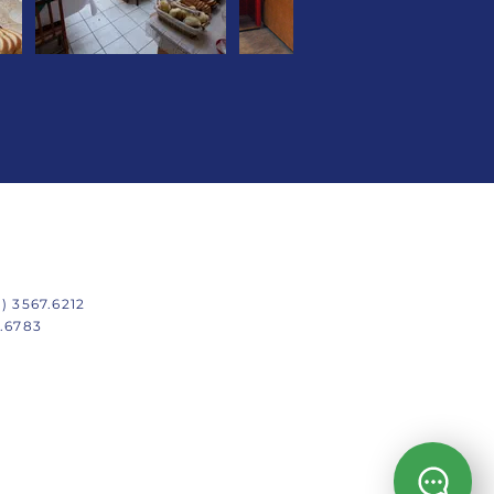
1) 3567.6212
4.6783